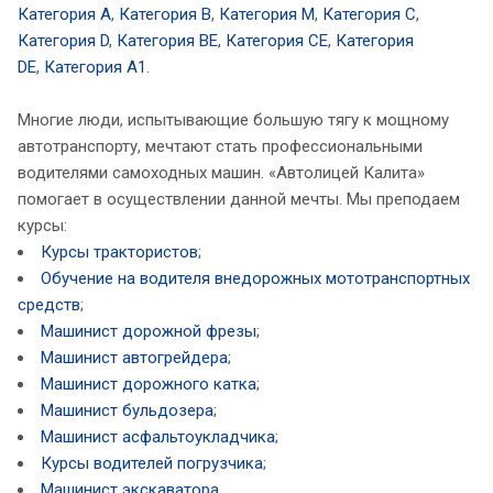
Категория A
,
Категория B
,
Категория M
,
Категория C
,
Категория D
,
Категория BE
,
Категория CE
,
Категория
DE
,
Категория A1
.
Многие люди, испытывающие большую тягу к мощному
автотранспорту, мечтают стать профессиональными
водителями самоходных машин. «Автолицей Калита»
помогает в осуществлении данной мечты. Мы преподаем
курсы:
Курсы трактористов
;
Обучение на водителя внедорожных мототранспортных
средств
;
Машинист дорожной фрезы
;
Машинист автогрейдера
;
Машинист дорожного катка
;
Машинист бульдозера
;
Машинист асфальтоукладчика
;
Курсы водителей погрузчика
;
Машинист экскаватора
.