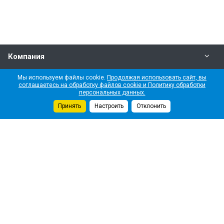
Компания
Мы используем файлы cookie.
Продолжая использовать сайт, вы
Политика конфиденциальности
соглашаетесь на обработку файлов cookie и Политику обработки
персональных данных.
Услуги
Принять
Настроить
Отклонить
Новости
Наши контакты
+7 (495) 509-16-15
Центральный офис
пр-кт Космонавтов, д. 37Б