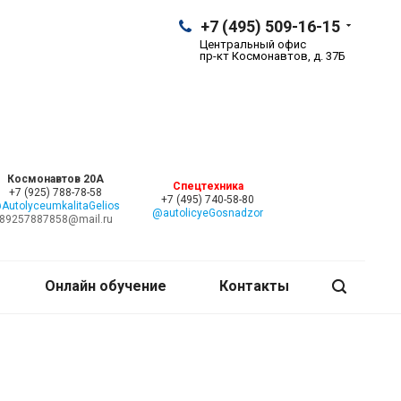
+7 (495) 509-16-15
Центральный офис
пр-кт Космонавтов, д. 37Б
Космонавтов 20А
Спецтехника
+7 (925) 788-78-58
+7 (495) 740-58-80
AutolyceumkalitaGelios
@autolicyeGosnadzor
89257887858@mail.ru
Онлайн обучение
Контакты