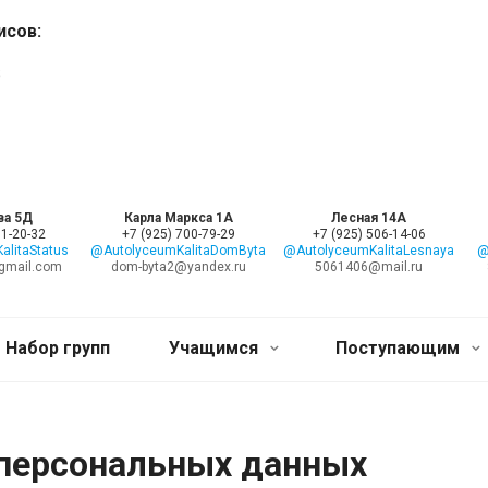
исов:
;
ва 5Д
Карла Маркса 1А
Лесная 14А
11-20-32
+7 (925) 700-79-29
+7 (925) 506-14-06
litaStatus
@AutolyceumKalitaDomByta
@AutolyceumKalitaLesnaya
@
gmail.com
dom-byta2@yandex.ru
5061406@mail.ru
Набор групп
Учащимся
Поступающим
 персональных данных