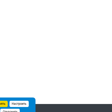
нять
Настроить
Отклонить