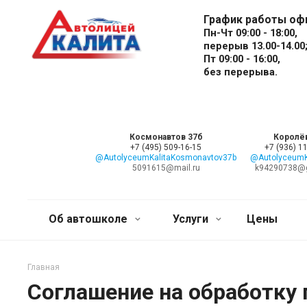
График работы оф
Пн-Чт 09:00 - 18:00,
перерыв 13.00-14.00
Пт 09:00 - 16:00,
без перерыва.
Космонавтов 37б
Королё
+7 (495) 509-16-15
+7 (936) 1
@AutolyceumKalitaKosmonavtov37b
@AutolyceumKa
5091615@mail.ru
k94290738@
Об автошколе
Услуги
Цены
Главная
Соглашение на обработку