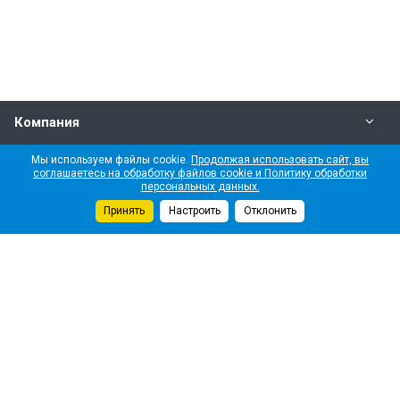
Компания
Мы используем файлы cookie.
Продолжая использовать сайт, вы
Политика конфиденциальности
соглашаетесь на обработку файлов cookie и Политику обработки
персональных данных.
Услуги
Принять
Настроить
Отклонить
Новости
Наши контакты
+7 (495) 509-16-15
Центральный офис
пр-кт Космонавтов, д. 37Б