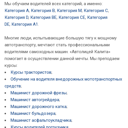
Мы обучаем водителей всех категорий, а именно:
Категория A
,
Категория B
,
Категория M
,
Категория C
,
Категория D
,
Категория BE
,
Категория CE
,
Категория
DE
,
Категория A1
.
Многие люди, испытывающие большую тягу к мощному
автотранспорту, мечтают стать профессиональными
водителями самоходных машин. «Автолицей Калита»
помогает в осуществлении данной мечты. Мы преподаем
курсы:
Курсы трактористов
;
Обучение на водителя внедорожных мототранспортных
средств
;
Машинист дорожной фрезы
;
Машинист автогрейдера
;
Машинист дорожного катка
;
Машинист бульдозера
;
Машинист асфальтоукладчика
;
Курсы водителей погрузчика
;