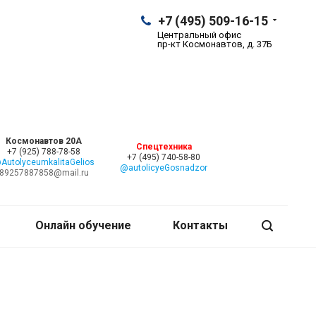
+7 (495) 509-16-15
Центральный офис
пр-кт Космонавтов, д. 37Б
Космонавтов 20А
Спецтехника
+7 (925) 788-78-58
+7 (495) 740-58-80
AutolyceumkalitaGelios
@autolicyeGosnadzor
89257887858@mail.ru
Онлайн обучение
Контакты