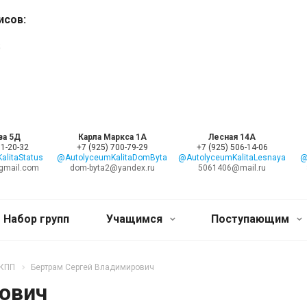
исов:
;
ва 5Д
Карла Маркса 1А
Лесная 14А
11-20-32
+7 (925) 700-79-29
+7 (925) 506-14-06
litaStatus
@AutolyceumKalitaDomByta
@AutolyceumKalitaLesnaya
@
gmail.com
dom-byta2@yandex.ru
5061406@mail.ru
Набор групп
Учащимся
Поступающим
АКПП
Бертрам Сергей Владимирович
ович