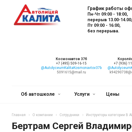
График работы оф
Пн-Чт 09:00 - 18:00,
перерыв 13.00-14.00
Пт 09:00 - 16:00,
без перерыва.
Космонавтов 37б
Королё
+7 (495) 509-16-15
+7 (936) 1
@AutolyceumKalitaKosmonavtov37b
@AutolyceumKa
5091615@mail.ru
k94290738@
Об автошколе
Услуги
Цены
Главная
О компании
Сотрудники
Инструкторы категории B 
Бертрам Сергей Владимир