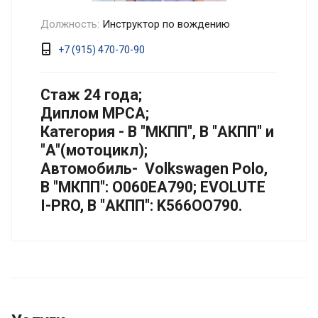
Должность:
Инструктор по вождению
+7 (915) 470-70-90
Стаж 24 года;
Диплом МРСА;
Категория - B "МКПП", B "АКПП" и
"A"(мотоцикл);
Автомобиль- Volkswagen Polo,
B "МКПП": O060EA790; EVOLUTE
I-PRO, B "АКПП": K566OO790.