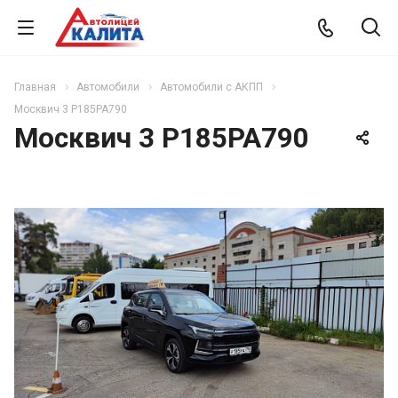
Главная
Автомобили
Автомобили с АКПП
Москвич 3 Р185РА790
Москвич 3 Р185РА790